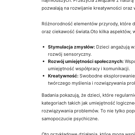
najmłodszych. Przeżycia związane z naturą s
pozwalają na rozwijanie kreatywności oraz 
Różnorodność elementów przyrody, które d
oraz ciekawość świata.Oto kilka aspektów, 
Stymulacja zmysłów:
Dzieci angażują wz
rozwój sensoryczny.
Rozwój umiejętności społecznych:
Wspó
umiejętność współpracy i komunikacji.
Kreatywność:
Swobodne eksplorowanie ś
twórczego myślenia i rozwiązywania pr
Badania pokazują, że dzieci, które regularn
kategoriach takich jak umiejętność logicz
rozwiązywania problemów. To nie tylko popr
samopoczucie psychiczne.
Oto przykładowe działania, które mogą wspi