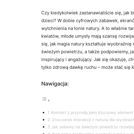
Czy kiedykolwiek zastanawialiście się, jak 
dzieci? W dobie cyfrowych zabawek, ekranów
wytchnienia na łonie natury. A to właśnie t
kwiatów, młode umysły mają szansę rozwija
się, jak magia natury kształtuje wyobraźnię
świeżym powietrzu, a także podpowiemy, j
inspirujący i angażujący. Jak się okazuje, 
tylko zdrową dawkę ruchu – może stać się 
Nawigacja:
Kontakt z przyrodą jako kluczowy element 
Znaczenie interakcji z naturą dla wyobraź
jak zabawy na świeżym powietrzu rozwija