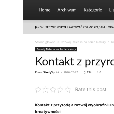
Home
Archiwum
Kategorie
Li
JAK SKUTECZNIE WSPÓŁPRACOWAĆ Z SAMORZĄDAMI LOKA
Strona główna
Rozwój Dziecka na Łonie Natury
K
Rozwój Dziecka na Łonie Natury
Kontakt z przyr
Przez
StudySprint
-
2026-02-22
134
0
Rate this post
Kontakt z przyrodą a rozwój wyobraźni u 
kreatywności