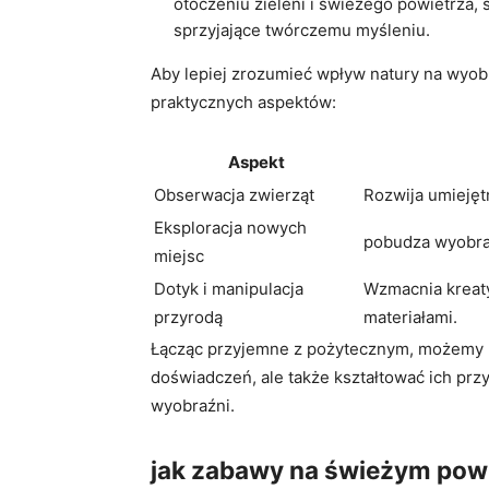
otoczeniu zieleni i świeżego powietrza, 
sprzyjające twórczemu myśleniu.
Aby lepiej zrozumieć wpływ natury na wyob
praktycznych aspektów:
Aspekt
Obserwacja zwierząt
Rozwija umiejętn
Eksploracja nowych
pobudza wyobraź
miejsc
Dotyk i manipulacja
Wzmacnia kreat
przyrodą
materiałami.
Łącząc przyjemne z pożytecznym, możemy n
doświadczeń, ale także kształtować ich przy
wyobraźni.
jak zabawy na świeżym powi