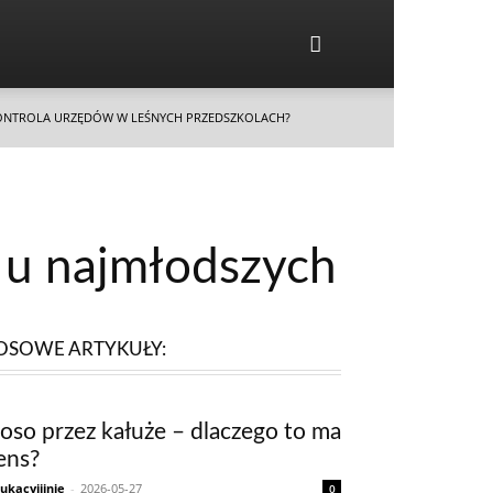
ONTROLA URZĘDÓW W LEŚNYCH PRZEDSZKOLACH?
 u najmłodszych
OSOWE ARTYKUŁY:
oso przez kałuże – dlaczego to ma
ens?
ukacyjjjnie
-
2026-05-27
0