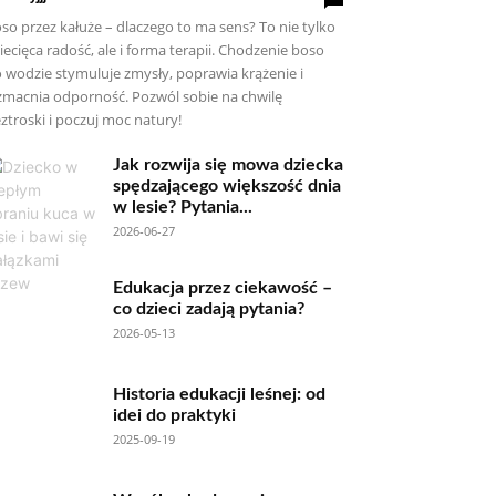
so przez kałuże – dlaczego to ma sens? To nie tylko
iecięca radość, ale i forma terapii. Chodzenie boso
 wodzie stymuluje zmysły, poprawia krążenie i
macnia odporność. Pozwól sobie na chwilę
ztroski i poczuj moc natury!
Jak rozwija się mowa dziecka
spędzającego większość dnia
w lesie? Pytania...
2026-06-27
Edukacja przez ciekawość –
co dzieci zadają pytania?
2026-05-13
Historia edukacji leśnej: od
idei do praktyki
2025-09-19