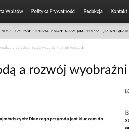
sta Wpisów
Polityka Prywatności
Redakcja
Kontakt
LNYMI?
CZY LEŚNE PRZEDSZKOLE MOŻE DZIAŁAĆ JAKO SPÓŁKA?
JAK WYGLĄDA K
ontakt z przyrodą a rozwój wyobraźni u najmłodszych
odą a rozwój wyobraźni
L
B
najmłodszych: Dlaczego przyroda jest kluczem do
s
ed