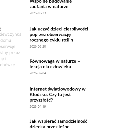
Wspólne budowanie
zaufania w naturze
2025-10-23
Jak uczyć dzieci cierpliwości
poprzez obserwację
rocznego cyklu roślin
2026-06-20
Równowaga w naturze –
lekcja dla człowieka
2026-02-04
Internet światłowodowy w
Kłodzku: Czy to jest
przyszłość?
2023-04-19
Jak wspierać samodzielność
dziecka przez leśne