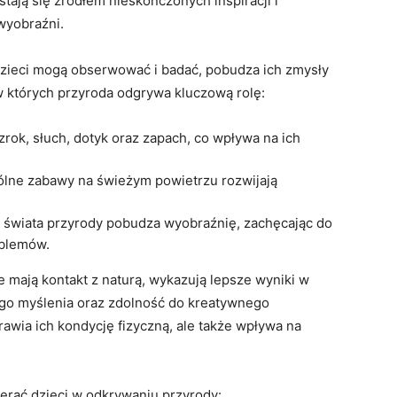
tają się źródłem nieskończonych inspiracji i
wyobraźni.
zieci mogą obserwować i badać, pobudza ich zmysły
w których przyroda odgrywa kluczową rolę:
rok, słuch, dotyk oraz zapach, co wpływa na ich
lne zabawy na świeżym powietrzu rozwijają
wiata przyrody pobudza wyobraźnię, zachęcając do
oblemów.
ie mają kontakt z naturą, wykazują lepsze wyniki w
nego myślenia oraz zdolność do kreatywnego
awia ich kondycję fizyczną, ale także wpływa na
erać dzieci w odkrywaniu przyrody: