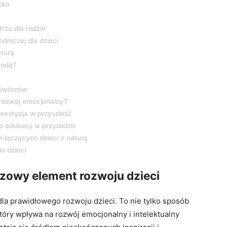
cka
rzu dla rodzin
dniczej dla dzieci
aturą
rodą?
h twórców
 rozwój emocjonalny?
westycja w przyszłość
o edukacji w przyrodzie
 łączących dzieci z naturą
u dzieci
czowy element rozwoju dzieci
la prawidłowego rozwoju dzieci. To nie tylko sposób
tóry wpływa na rozwój emocjonalny i intelektualny