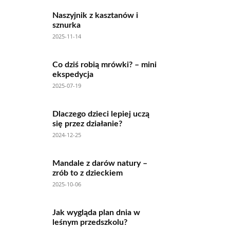
Naszyjnik z kasztanów i
sznurka
2025-11-14
Co dziś robią mrówki? – mini
ekspedycja
2025-07-19
Dlaczego dzieci lepiej uczą
się przez działanie?
2024-12-25
Mandale z darów natury –
zrób to z dzieckiem
2025-10-06
Jak wygląda plan dnia w
leśnym przedszkolu?