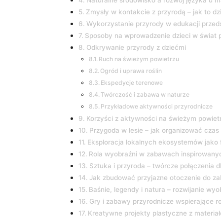
Naturalne środowisko a rozwój języka u m
Zmysły w kontakcie z przyrodą – jak to dz
Wykorzystanie przyrody w edukacji przed
Sposoby na wprowadzenie dzieci w świat 
Odkrywanie przyrody z dziećmi
Ruch na świeżym powietrzu
Ogród i uprawa roślin
Ekspedycje terenowe
Twórczość i zabawa w naturze
Przykładowe aktywności przyrodnicze
Korzyści z aktywności na świeżym powietr
Przygoda w lesie – jak organizować czas
Eksploracja lokalnych ekosystemów jako 
Rola wyobraźni w zabawach inspirowany
Sztuka i przyroda – twórcze połączenia dl
Jak zbudować przyjazne otoczenie do z
Baśnie, legendy i natura – rozwijanie wyo
Gry i zabawy przyrodnicze wspierające 
Kreatywne projekty plastyczne z materia