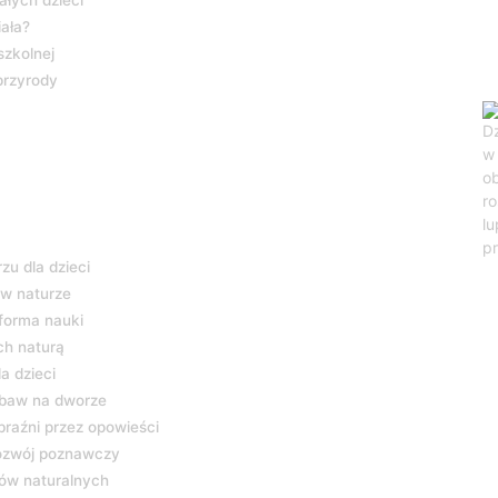
ałych dzieci
iała?
szkolnej
przyrody
zu dla dzieci
 w naturze
forma nauki
ch naturą
a dzieci
abaw na dworze
braźni przez opowieści
rozwój poznawczy
łów naturalnych