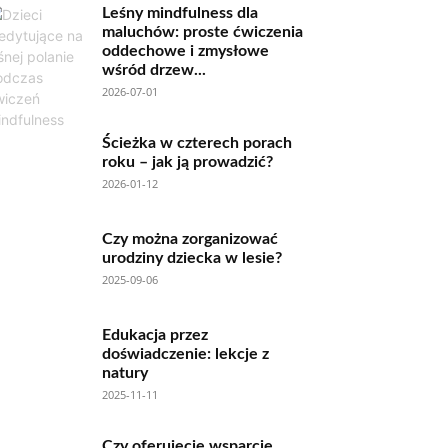
Leśny mindfulness dla
maluchów: proste ćwiczenia
oddechowe i zmysłowe
wśród drzew...
2026-07-01
Ścieżka w czterech porach
roku – jak ją prowadzić?
2026-01-12
Czy można zorganizować
urodziny dziecka w lesie?
2025-09-06
Edukacja przez
doświadczenie: lekcje z
natury
2025-11-11
Czy oferujecie wsparcie