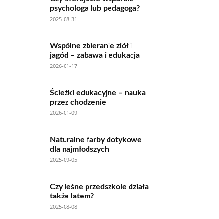
psychologa lub pedagoga?
2025-08-31
Wspólne zbieranie ziół i
jagód – zabawa i edukacja
2026-01-17
Ścieżki edukacyjne – nauka
przez chodzenie
2026-01-09
Naturalne farby dotykowe
dla najmłodszych
2025-09-05
Czy leśne przedszkole działa
także latem?
2025-08-08