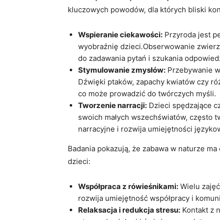
kluczowych powodów, dla których bliski ko
Wspieranie ciekawości:
Przyroda jest pe
wyobraźnię dzieci.Obserwowanie zwierząt
do zadawania pytań i szukania odpowiedz
Stymulowanie zmysłów:
Przebywanie w 
Dźwięki ptaków, zapachy kwiatów czy ró
co może prowadzić do twórczych myśli.
Tworzenie narracji:
Dzieci spędzające c
swoich małych wszechświatów, często twor
narracyjne i rozwija umiejętności języko
Badania pokazują, że zabawa w naturze ma
dzieci:
Współpraca z rówieśnikami:
Wielu zajęć
rozwija umiejętność współpracy i komuni
Relaksacja i redukcja stresu:
Kontakt z 