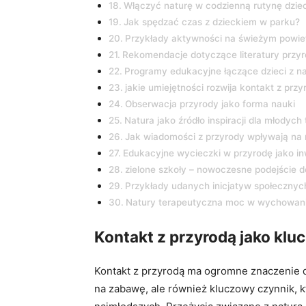
Włączyć naturę w codzienną rutynę dzie
Jak spędzać czas z dzieckiem w parku?
Przykłady aktywności na świeżym powiet
Rekomendacje dotyczące literatury przyro
Programy edukacyjne łączące dzieci z n
jakie umiejętności rozwija kontakt z przy
Obserwacja przyrody jako forma nauki
Natura jako źródło inspiracji dla młodyc
Jak wiadomości z przyrody wpływają na
Edukacyjne wycieczki w przyrodę jako in
zielone szkoły – nowoczesne podejście d
Przykłady udanych inicjatyw społecznych
Natury terapeutyczna moc w wychowani
Kontakt z przyrodą jako klu
Kontakt z przyrodą ma ogromne znaczenie d
na zabawę, ale również kluczowy czynnik, k