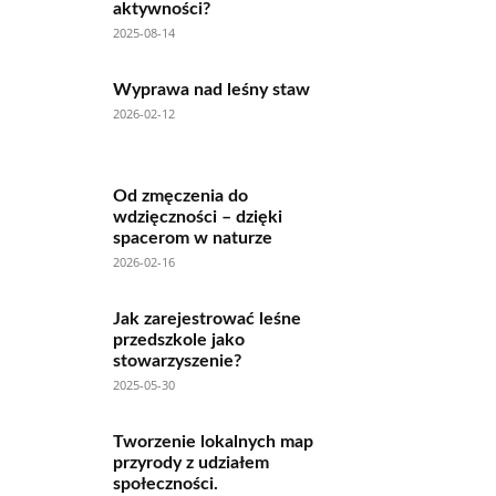
aktywności?
2025-08-14
Wyprawa nad leśny staw
2026-02-12
Od zmęczenia do
wdzięczności – dzięki
spacerom w naturze
2026-02-16
Jak zarejestrować leśne
przedszkole jako
stowarzyszenie?
2025-05-30
Tworzenie lokalnych map
przyrody z udziałem
społeczności.