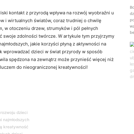
Bo
bliski kontakt z przyrodą wpływa na rozwój wyobraźni u
dz
po
 i wirtualnych światów, coraz trudniej o chwilę
wz
am, w otoczeniu drzew, strumyków i pól pełnych
be
ć swoje zdolności twórcze. W artykule tym przyjrzymy
 najmłodszych, jakie korzyści płyną z aktywności na
ak wprowadzać dzieci w świat przyrody w sposób
chwila spędzona na zewnątrz może przynieść więcej niż
kluczem do nieograniczonej kreatywności!
rozwoju dzieci
ni najmłodszych
ją kreatywność