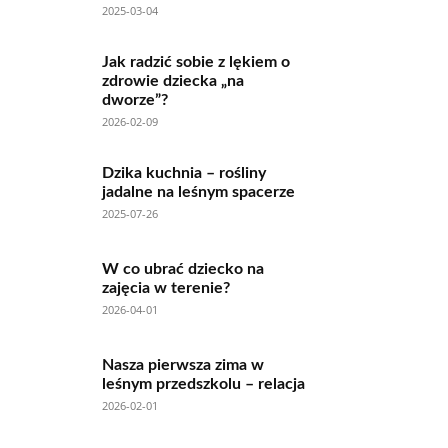
2025-03-04
Jak radzić sobie z lękiem o
zdrowie dziecka „na
dworze”?
2026-02-09
Dzika kuchnia – rośliny
jadalne na leśnym spacerze
2025-07-26
W co ubrać dziecko na
zajęcia w terenie?
2026-04-01
Nasza pierwsza zima w
leśnym przedszkolu – relacja
2026-02-01